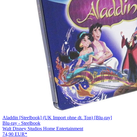
Aladdin [Steelbook] (UK Import ohne dt. Ton) [Blu-ray]
Blu-ray - Steelbook
Walt Disney Studios Home Entertainment
74,90 EUR*