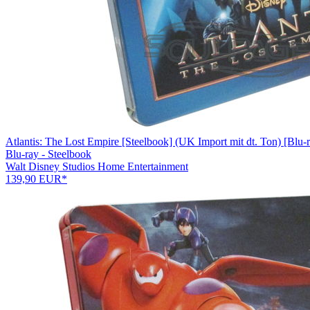
Atlantis: The Lost Empire [Steelbook] (UK Import mit dt. Ton) [Blu-
Blu-ray - Steelbook
Walt Disney Studios Home Entertainment
139,90 EUR*