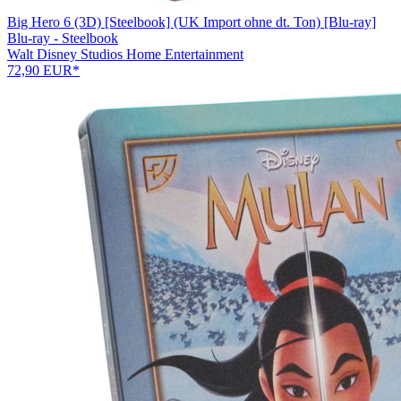
Big Hero 6 (3D) [Steelbook] (UK Import ohne dt. Ton) [Blu-ray]
Blu-ray - Steelbook
Walt Disney Studios Home Entertainment
72,90 EUR*