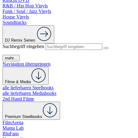
Kimchi DVD
R&B / Hip Hop Vinyls
Funk / Soul / Jazz Vinyls
House Vinyls
Soundtracks
DJ Remix Serien
Suchbegriff eingeben
mehr...
Navigation überspringen
Filme & Media
alle lieferbaren Steelbooks
alle lieferbaren Mediabooks
2nd Hand Filme
Premium Steelbooks
FilmArena
Manta Lab
BluFans