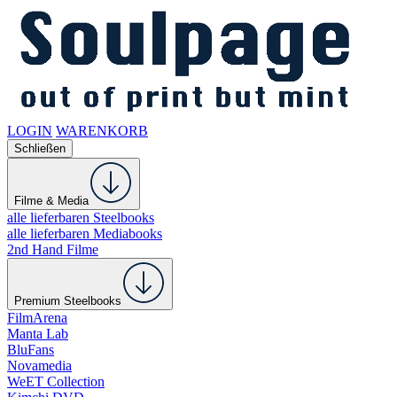
LOGIN
WARENKORB
Schließen
Filme & Media
alle lieferbaren Steelbooks
alle lieferbaren Mediabooks
2nd Hand Filme
Premium Steelbooks
FilmArena
Manta Lab
BluFans
Novamedia
WeET Collection