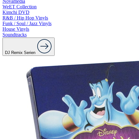
Novamedia
WeET Collection
Kimchi DVD
R&B / Hip Hop Vinyls
Funk / Soul / Jazz Vinyls
House Vinyls
Soundtracks
DJ Remix Serien