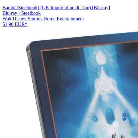
Bambi [Steelbook] (UK Import ohne dt. Ton) [Blu-ray]
Blu-ray - Steelbook
Walt Disney Studios Home Entertainment
51,90 EUR*