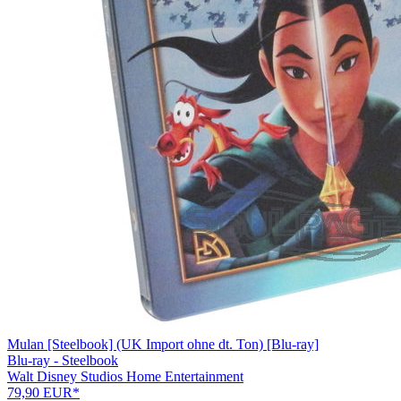
Mulan [Steelbook] (UK Import ohne dt. Ton) [Blu-ray]
Blu-ray - Steelbook
Walt Disney Studios Home Entertainment
79,90 EUR*