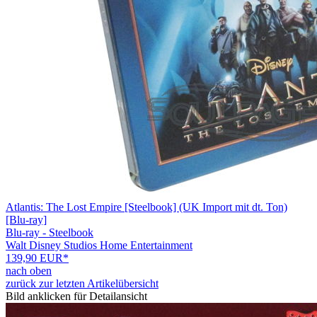
Atlantis: The Lost Empire [Steelbook] (UK Import mit dt. Ton)
[Blu-ray]
Blu-ray - Steelbook
Walt Disney Studios Home Entertainment
139,90 EUR*
nach oben
zurück zur letzten Artikelübersicht
Bild anklicken für Detailansicht