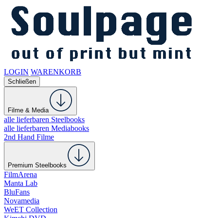
LOGIN
WARENKORB
Schließen
Filme & Media
alle lieferbaren Steelbooks
alle lieferbaren Mediabooks
2nd Hand Filme
Premium Steelbooks
FilmArena
Manta Lab
BluFans
Novamedia
WeET Collection