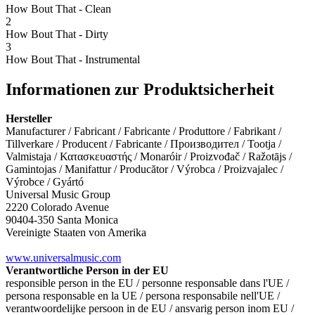
How Bout That - Clean
2
How Bout That - Dirty
3
How Bout That - Instrumental
Informationen zur Produktsicherheit
Hersteller
Manufacturer / Fabricant / Fabricante / Produttore / Fabrikant /
Tillverkare / Producent / Fabricante / Производител / Tootja /
Valmistaja / Κατασκευαστής / Monaróir / Proizvođač / Ražotājs /
Gamintojas / Manifattur / Producător / Výrobca / Proizvajalec /
Výrobce / Gyártó
Universal Music Group
2220 Colorado Avenue
90404-350 Santa Monica
Vereinigte Staaten von Amerika
www.universalmusic.com
Verantwortliche Person in der EU
responsible person in the EU / personne responsable dans l'UE /
persona responsable en la UE / persona responsabile nell'UE /
verantwoordelijke persoon in de EU / ansvarig person inom EU /