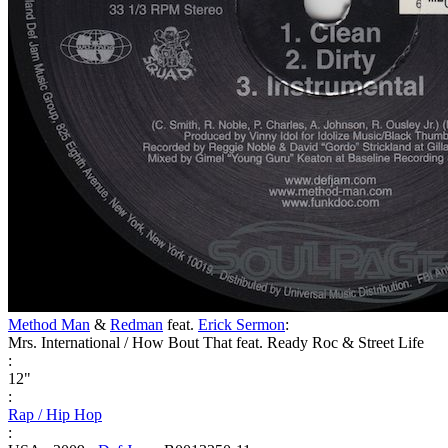
Method Man
&
Redman
feat.
Erick Sermon
:
Mrs. International / How Bout That feat. Ready Roc & Street Life
:
12"
:
Rap / Hip Hop
: