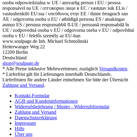
osoba odpowiedzialna w UE / ansvarlig person i EU / pessoa
responsável na UE / отговорно лице в ЕС / vastutav isik ELis /
vastuuhenkilö EU:ssa / υπεύθυνος στην ΕΕ / duine freagrach san
AE / odgovorna osoba u EU / atbildīgā persona ES / atsakingas
asmuo ES / persuna responsabbli fl-UE / persoană responsabilă în
UE / zodpovedná osoba v EÚ / odgovorna oseba v EU / odpovědná
osoba v EU / felelős személy az EU-ban
www.soulpage.de Inh. Michael Schmolinski
Heiterwanger Weg 22
12209 Berlin
Deutschland
shop@soulpage.de
* Alle Preise inklusive Mehrwertsteuer, zuzüglich
Versandkosten
.
* Lieferfrist gilt für Lieferungen innerhalb Deutschlands.
Lieferfristen für andere Länder entnehmen Sie bitte der Übersicht
Zahlung und Versand
.
Kontakt-Formular
AGB und Kundeninformationen
Widerrufsbelehrung / Muster - Widerrufsformular
Zahlung und Versand
Datenschutzerklärung
Impressum
Hilfe
Über uns