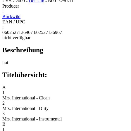
USA - 2009 -
Def Jam
- B0013250-11
Producer
:
Buckwild
EAN / UPC
:
0602527136967 602527136967
nicht verfügbar
Beschreibung
hot
Titelübersicht:
A
1
Mrs. International - Clean
2
Mrs. International - Dirty
3
Mrs. International - Instrumental
B
1