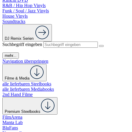
Kimchi DVD
R&B / Hip Hop Vinyls
Funk / Soul / Jazz Vinyls
House Vinyls
Soundtracks
DJ Remix Serien
Suchbegriff eingeben
mehr...
Navigation überspringen
Filme & Media
alle lieferbaren Steelbooks
alle lieferbaren Mediabooks
2nd Hand Filme
Premium Steelbooks
FilmArena
Manta Lab
BluFans