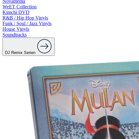
Novamedia
WeET Collection
Kimchi DVD
R&B / Hip Hop Vinyls
Funk / Soul / Jazz Vinyls
House Vinyls
Soundtracks
DJ Remix Serien