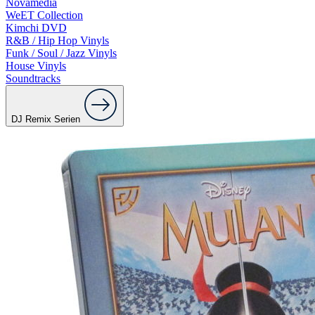
Novamedia
WeET Collection
Kimchi DVD
R&B / Hip Hop Vinyls
Funk / Soul / Jazz Vinyls
House Vinyls
Soundtracks
DJ Remix Serien