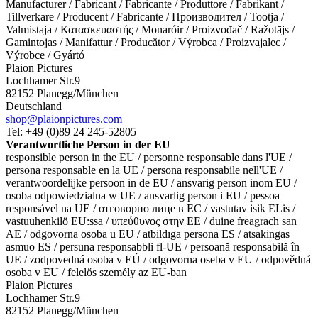
Manufacturer / Fabricant / Fabricante / Produttore / Fabrikant /
Tillverkare / Producent / Fabricante / Производител / Tootja /
Valmistaja / Κατασκευαστής / Monaróir / Proizvođač / Ražotājs /
Gamintojas / Manifattur / Producător / Výrobca / Proizvajalec /
Výrobce / Gyártó
Plaion Pictures
Lochhamer Str.9
82152 Planegg/München
Deutschland
shop@plaionpictures.com
Tel: +49 (0)89 24 245-52805
Verantwortliche Person in der EU
responsible person in the EU / personne responsable dans l'UE /
persona responsable en la UE / persona responsabile nell'UE /
verantwoordelijke persoon in de EU / ansvarig person inom EU /
osoba odpowiedzialna w UE / ansvarlig person i EU / pessoa
responsável na UE / отговорно лице в ЕС / vastutav isik ELis /
vastuuhenkilö EU:ssa / υπεύθυνος στην ΕΕ / duine freagrach san
AE / odgovorna osoba u EU / atbildīgā persona ES / atsakingas
asmuo ES / persuna responsabbli fl-UE / persoană responsabilă în
UE / zodpovedná osoba v EÚ / odgovorna oseba v EU / odpovědná
osoba v EU / felelős személy az EU-ban
Plaion Pictures
Lochhamer Str.9
82152 Planegg/München