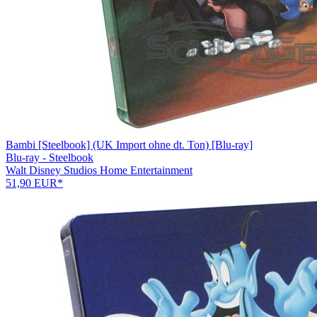
Bambi [Steelbook] (UK Import ohne dt. Ton) [Blu-ray]
Blu-ray - Steelbook
Walt Disney Studios Home Entertainment
51,90 EUR*