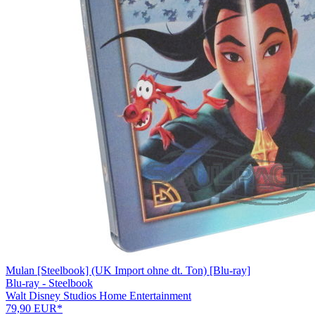
Mulan [Steelbook] (UK Import ohne dt. Ton) [Blu-ray]
Blu-ray - Steelbook
Walt Disney Studios Home Entertainment
79,90 EUR*