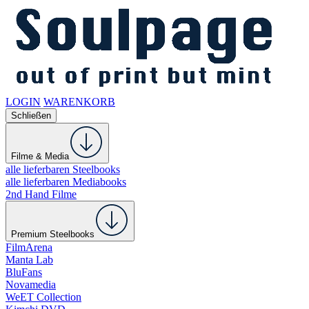
LOGIN
WARENKORB
Schließen
Filme & Media
alle lieferbaren Steelbooks
alle lieferbaren Mediabooks
2nd Hand Filme
Premium Steelbooks
FilmArena
Manta Lab
BluFans
Novamedia
WeET Collection