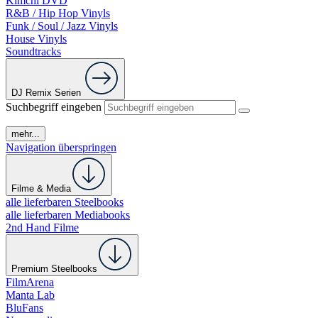
Kimchi DVD
R&B / Hip Hop Vinyls
Funk / Soul / Jazz Vinyls
House Vinyls
Soundtracks
DJ Remix Serien
Suchbegriff eingeben
mehr...
Navigation überspringen
Filme & Media
alle lieferbaren Steelbooks
alle lieferbaren Mediabooks
2nd Hand Filme
Premium Steelbooks
FilmArena
Manta Lab
BluFans