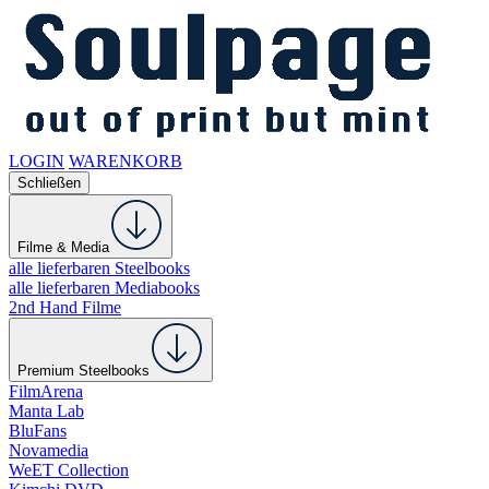
LOGIN
WARENKORB
Schließen
Filme & Media
alle lieferbaren Steelbooks
alle lieferbaren Mediabooks
2nd Hand Filme
Premium Steelbooks
FilmArena
Manta Lab
BluFans
Novamedia
WeET Collection