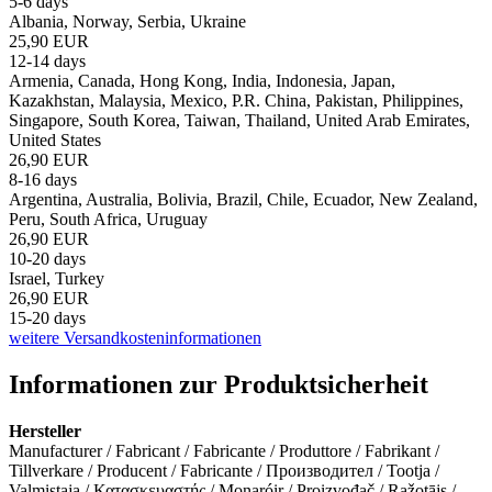
5-6 days
Albania, Norway, Serbia, Ukraine
25,90 EUR
12-14 days
Armenia, Canada, Hong Kong, India, Indonesia, Japan,
Kazakhstan, Malaysia, Mexico, P.R. China, Pakistan, Philippines,
Singapore, South Korea, Taiwan, Thailand, United Arab Emirates,
United States
26,90 EUR
8-16 days
Argentina, Australia, Bolivia, Brazil, Chile, Ecuador, New Zealand,
Peru, South Africa, Uruguay
26,90 EUR
10-20 days
Israel, Turkey
26,90 EUR
15-20 days
weitere Versandkosteninformationen
Informationen zur Produktsicherheit
Hersteller
Manufacturer / Fabricant / Fabricante / Produttore / Fabrikant /
Tillverkare / Producent / Fabricante / Производител / Tootja /
Valmistaja / Κατασκευαστής / Monaróir / Proizvođač / Ražotājs /