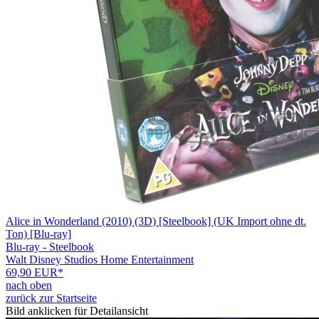
Alice in Wonderland (2010) (3D) [Steelbook] (UK Import ohne dt.
Ton) [Blu-ray]
Blu-ray - Steelbook
Walt Disney Studios Home Entertainment
69,90 EUR*
nach oben
zurück zur Startseite
Bild anklicken für Detailansicht