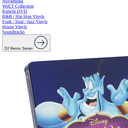
Novamedia
WeET Collection
Kimchi DVD
R&B / Hip Hop Vinyls
Funk / Soul / Jazz Vinyls
House Vinyls
Soundtracks
DJ Remix Serien