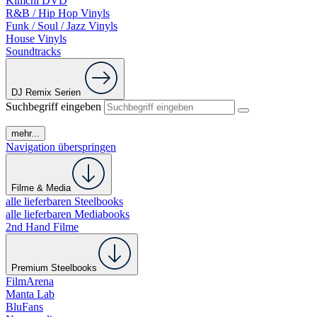
Kimchi DVD
R&B / Hip Hop Vinyls
Funk / Soul / Jazz Vinyls
House Vinyls
Soundtracks
DJ Remix Serien
Suchbegriff eingeben
mehr...
Navigation überspringen
Filme & Media
alle lieferbaren Steelbooks
alle lieferbaren Mediabooks
2nd Hand Filme
Premium Steelbooks
FilmArena
Manta Lab
BluFans