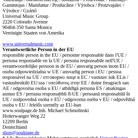
Gamintojas / Manifattur / Producător / Výrobca / Proizvajalec /
Výrobce / Gyártó
Universal Music Group
2220 Colorado Avenue
90404-350 Santa Monica
Vereinigte Staaten von Amerika
www.universalmusic.com
Verantwortliche Person in der EU
responsible person in the EU / personne responsable dans l'UE /
persona responsable en la UE / persona responsabile nell'UE /
verantwoordelijke persoon in de EU / ansvarig person inom EU /
osoba odpowiedzialna w UE / ansvarlig person i EU / pessoa
responsável na UE / отговорно лице в ЕС / vastutav isik ELis /
vastuuhenkilö EU:ssa / υπεύθυνος στην ΕΕ / duine freagrach san
AE / odgovorna osoba u EU / atbildīgā persona ES / atsakingas
asmuo ES / persuna responsabbli fl-UE / persoană responsabilă în
UE / zodpovedná osoba v EÚ / odgovorna oseba v EU / odpovědná
osoba v EU / felelős személy az EU-ban
www.soulpage.de Inh. Michael Schmolinski
Heiterwanger Weg 22
12209 Berlin
Deutschland
shop@soulpage.de