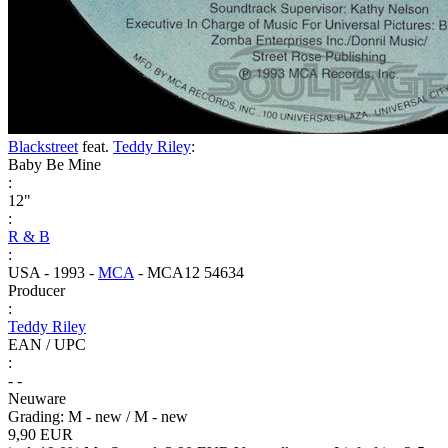
Blackstreet
feat.
Teddy Riley
:
Baby Be Mine
:
12"
:
R & B
:
USA - 1993 -
MCA
- MCA12 54634
Producer
:
Teddy Riley
EAN / UPC
:
- -
Neuware
Grading: M - new / M - new
9,90 EUR