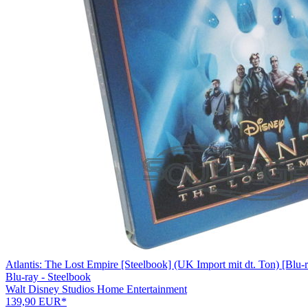
Atlantis: The Lost Empire [Steelbook] (UK Import mit dt. Ton) [Blu-
Blu-ray - Steelbook
Walt Disney Studios Home Entertainment
139,90 EUR*