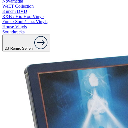
Novamedia
WeET Collection
Kimchi DVD
R&B / Hip Hop Vinyls
Funk / Soul / Jazz Vinyls
House Vinyls
Soundtracks
DJ Remix Serien