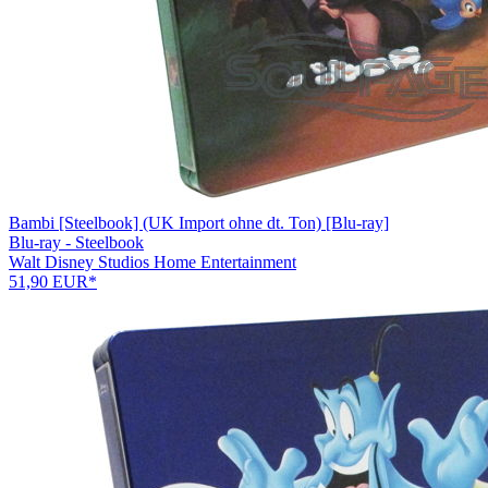
Bambi [Steelbook] (UK Import ohne dt. Ton) [Blu-ray]
Blu-ray - Steelbook
Walt Disney Studios Home Entertainment
51,90 EUR*