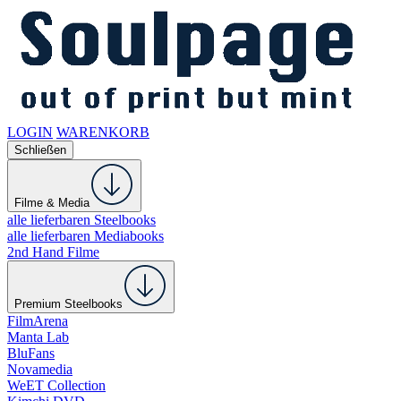
LOGIN
WARENKORB
Schließen
Filme & Media
alle lieferbaren Steelbooks
alle lieferbaren Mediabooks
2nd Hand Filme
Premium Steelbooks
FilmArena
Manta Lab
BluFans
Novamedia
WeET Collection