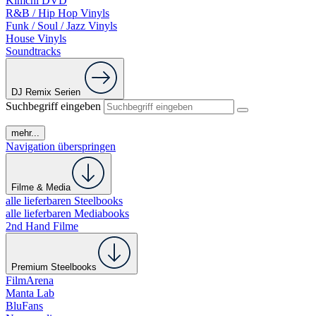
Kimchi DVD
R&B / Hip Hop Vinyls
Funk / Soul / Jazz Vinyls
House Vinyls
Soundtracks
DJ Remix Serien
Suchbegriff eingeben
mehr...
Navigation überspringen
Filme & Media
alle lieferbaren Steelbooks
alle lieferbaren Mediabooks
2nd Hand Filme
Premium Steelbooks
FilmArena
Manta Lab
BluFans