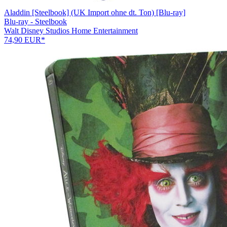
Aladdin [Steelbook] (UK Import ohne dt. Ton) [Blu-ray]
Blu-ray - Steelbook
Walt Disney Studios Home Entertainment
74,90 EUR*