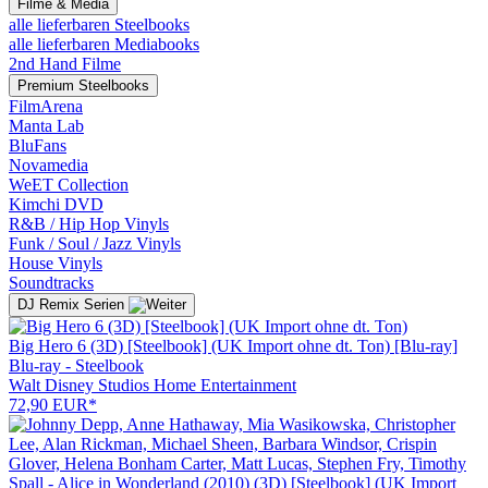
Filme & Media
alle lieferbaren Steelbooks
alle lieferbaren Mediabooks
2nd Hand Filme
Premium Steelbooks
FilmArena
Manta Lab
BluFans
Novamedia
WeET Collection
Kimchi DVD
R&B / Hip Hop Vinyls
Funk / Soul / Jazz Vinyls
House Vinyls
Soundtracks
DJ Remix Serien
Big Hero 6 (3D) [Steelbook] (UK Import ohne dt. Ton) [Blu-ray]
Blu-ray - Steelbook
Walt Disney Studios Home Entertainment
72,90 EUR*