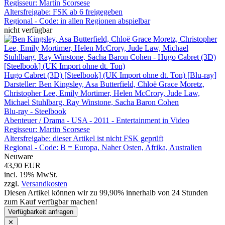
Regisseur:
Martin Scorsese
Altersfreigabe:
FSK ab 6 freigegeben
Regional - Code:
in allen Regionen abspielbar
nicht verfügbar
Hugo Cabret (3D) [Steelbook] (UK Import ohne dt. Ton) [Blu-ray]
Darsteller: Ben Kingsley, Asa Butterfield, Chloë Grace Moretz,
Christopher Lee, Emily Mortimer, Helen McCrory, Jude Law,
Michael Stuhlbarg, Ray Winstone, Sacha Baron Cohen
Blu-ray - Steelbook
Abenteuer / Drama - USA - 2011 - Entertainment in Video
Regisseur:
Martin Scorsese
Altersfreigabe:
dieser Artikel ist nicht FSK geprüft
Regional - Code:
B = Europa, Naher Osten, Afrika, Australien
Neuware
43,90 EUR
incl. 19% MwSt.
zzgl.
Versandkosten
Diesen Artikel können wir zu 99,90% innerhalb von 24 Stunden
zum Kauf verfügbar machen!
Verfügbarkeit anfragen
✕