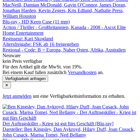
MacNeill, Damian McDonald, Gavin O'Connor, James Doran,
Jonathan Harden, Kevin Zegers, Kris Edlund, Nathalie Press,
William Houston
Blu-ray - HD Keep Case (11 mm)
Action / Thriller - Großbritannien, Kanada - 2008 - Ascot Elite
Home Entertainment
Regisseur:
Kari Skogland
Altersfreigabe:
FSK ab 16 freigegeben
Regional - Code:
B = Europa, Naher Osten, Afrika, Australien
Neuware
kein Preis verfügbar
Für den Artikel gilt die MwSt. von 19%.
Bei einem Kauf fallen zusätzlich
Versandkosten
an.
Verfügbarkeit anfragen
✕
Jetzt anmelden
um eine Verfügbarkeitsinformation zu erhalten.
Der Auftragskiller - Krieg ist gut fürs Geschäft [Blu-ray]
Darsteller: Ben Kingsley, Dan Aykroyd, Hilary Duff, Joan Cusack,
John Cusack, Marisa Tomei, Ned Bellamy