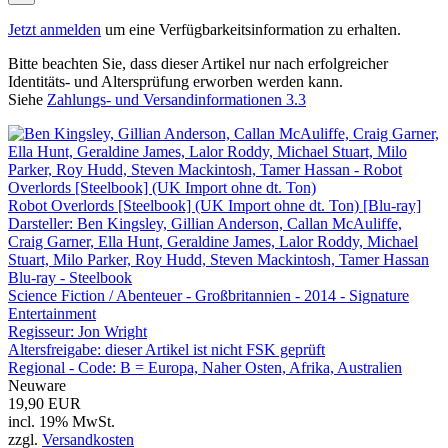
Jetzt anmelden
um eine Verfügbarkeitsinformation zu erhalten.
Bitte beachten Sie, dass dieser Artikel nur nach erfolgreicher
Identitäts- und Altersprüfung erworben werden kann.
Siehe
Zahlungs- und Versandinformationen 3.3
Robot Overlords [Steelbook] (UK Import ohne dt. Ton) [Blu-ray]
Darsteller: Ben Kingsley, Gillian Anderson, Callan McAuliffe,
Craig Garner, Ella Hunt, Geraldine James, Lalor Roddy, Michael
Stuart, Milo Parker, Roy Hudd, Steven Mackintosh, Tamer Hassan
Blu-ray - Steelbook
Science Fiction / Abenteuer - Großbritannien - 2014 - Signature
Entertainment
Regisseur:
Jon Wright
Altersfreigabe:
dieser Artikel ist nicht FSK geprüft
Regional - Code:
B = Europa, Naher Osten, Afrika, Australien
Neuware
19,90 EUR
incl. 19% MwSt.
zzgl.
Versandkosten