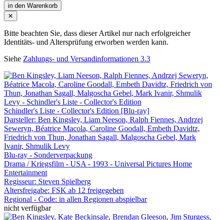
in den Warenkorb
✕
Bitte beachten Sie, dass dieser Artikel nur nach erfolgreicher
Identitäts- und Altersprüfung erworben werden kann.
Siehe
Zahlungs- und Versandinformationen 3.3
Schindler's Liste - Collector's Edition [Blu-ray]
Darsteller: Ben Kingsley, Liam Neeson, Ralph Fiennes, Andrzej
Seweryn, Béatrice Macola, Caroline Goodall, Embeth Davidtz,
Friedrich von Thun, Jonathan Sagall, Malgoscha Gebel, Mark
Ivanir, Shmulik Levy
Blu-ray - Sonderverpackung
Drama / Kriegsfilm - USA - 1993 - Universal Pictures Home
Entertainment
Regisseur:
Steven Spielberg
Altersfreigabe:
FSK ab 12 freigegeben
Regional - Code:
in allen Regionen abspielbar
nicht verfügbar