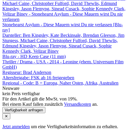
Stonehearst Asylum - Diese Mauern wirst Du nie verlassen [Blu-
ray]
Darsteller: Ben Kingsley, Kate Beckinsale, Brendan Gleeson, Jim
Sturgess, Michael Caine, Christopher Fulford, David Thewlis,
Edmund Kingsley, Jason Flemyng, Sinead Cusack, Sophie
Kennedy Clark, Velizar Binev
Blu-ray - HD Keep Case (11 mm)
Thriller / Drama - USA - 2014 - Leonine (ehem. Universum Film
GmbH)
Regisseur:
Brad Anderson
Altersfreigabe:
FSK ab 16 freigegeben
Regional - Code:
B = Europa, Naher Osten, Afrika, Australien
Neuware
kein Preis verfügbar
Für den Artikel gilt die MwSt. von 19%.
Bei einem Kauf fallen zusätzlich
Versandkosten
an.
Verfügbarkeit anfragen
✕
Jetzt anmelden
um eine Verfügbarkeitsinformation zu erhalten.