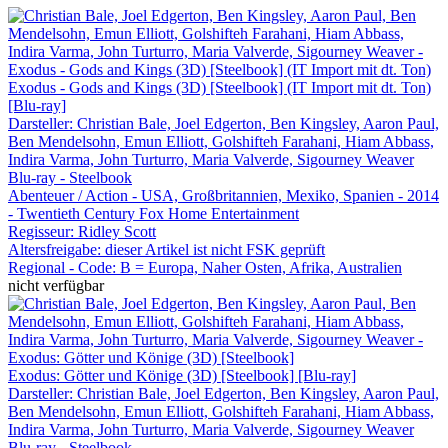
Exodus - Gods and Kings (3D) [Steelbook] (IT Import mit dt. Ton)
[Blu-ray]
Darsteller: Christian Bale, Joel Edgerton, Ben Kingsley, Aaron Paul,
Ben Mendelsohn, Emun Elliott, Golshifteh Farahani, Hiam Abbass,
Indira Varma, John Turturro, Maria Valverde, Sigourney Weaver
Blu-ray - Steelbook
Abenteuer / Action - USA, Großbritannien, Mexiko, Spanien - 2014
- Twentieth Century Fox Home Entertainment
Regisseur:
Ridley Scott
Altersfreigabe:
dieser Artikel ist nicht FSK geprüft
Regional - Code:
B = Europa, Naher Osten, Afrika, Australien
nicht verfügbar
Exodus: Götter und Könige (3D) [Steelbook] [Blu-ray]
Darsteller: Christian Bale, Joel Edgerton, Ben Kingsley, Aaron Paul,
Ben Mendelsohn, Emun Elliott, Golshifteh Farahani, Hiam Abbass,
Indira Varma, John Turturro, Maria Valverde, Sigourney Weaver
Blu-ray - Steelbook