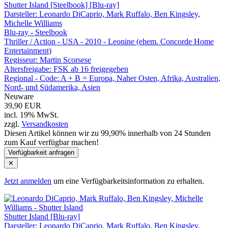
Shutter Island [Steelbook] [Blu-ray]
Darsteller: Leonardo DiCaprio, Mark Ruffalo, Ben Kingsley,
Michelle Williams
Blu-ray - Steelbook
Thriller / Action - USA - 2010 - Leonine (ehem. Concorde Home
Entertainment)
Regisseur:
Martin Scorsese
Altersfreigabe:
FSK ab 16 freigegeben
Regional - Code:
A + B = Europa, Naher Osten, Afrika, Australien,
Nord- und Südamerika, Asien
Neuware
39,90 EUR
incl. 19% MwSt.
zzgl.
Versandkosten
Diesen Artikel können wir zu 99,90% innerhalb von 24 Stunden
zum Kauf verfügbar machen!
Verfügbarkeit anfragen
✕
Jetzt anmelden
um eine Verfügbarkeitsinformation zu erhalten.
Shutter Island [Blu-ray]
Darsteller: Leonardo DiCaprio, Mark Ruffalo, Ben Kingsley,