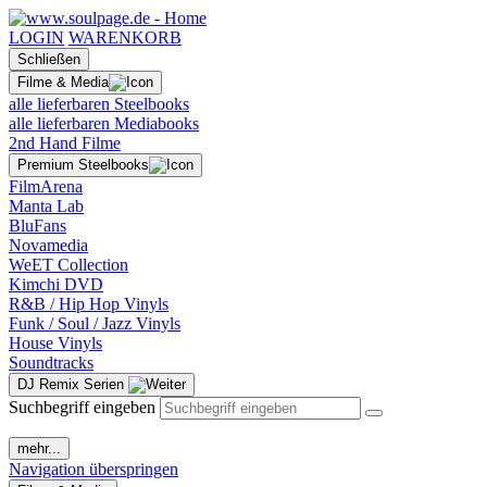
LOGIN
WARENKORB
Schließen
Filme & Media
alle lieferbaren Steelbooks
alle lieferbaren Mediabooks
2nd Hand Filme
Premium Steelbooks
FilmArena
Manta Lab
BluFans
Novamedia
WeET Collection
Kimchi DVD
R&B / Hip Hop Vinyls
Funk / Soul / Jazz Vinyls
House Vinyls
Soundtracks
DJ Remix Serien
Suchbegriff eingeben
mehr...
Navigation überspringen