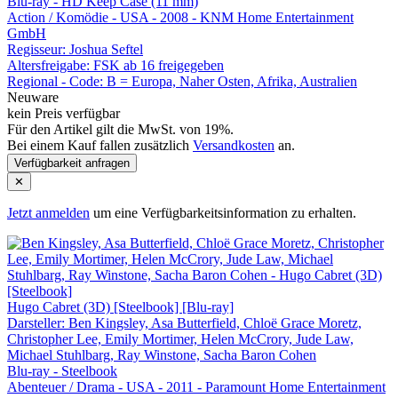
Blu-ray - HD Keep Case (11 mm)
Action / Komödie - USA - 2008 - KNM Home Entertainment
GmbH
Regisseur:
Joshua Seftel
Altersfreigabe:
FSK ab 16 freigegeben
Regional - Code:
B = Europa, Naher Osten, Afrika, Australien
Neuware
kein Preis verfügbar
Für den Artikel gilt die MwSt. von 19%.
Bei einem Kauf fallen zusätzlich
Versandkosten
an.
Verfügbarkeit anfragen
✕
Jetzt anmelden
um eine Verfügbarkeitsinformation zu erhalten.
Hugo Cabret (3D) [Steelbook] [Blu-ray]
Darsteller: Ben Kingsley, Asa Butterfield, Chloë Grace Moretz,
Christopher Lee, Emily Mortimer, Helen McCrory, Jude Law,
Michael Stuhlbarg, Ray Winstone, Sacha Baron Cohen
Blu-ray - Steelbook
Abenteuer / Drama - USA - 2011 - Paramount Home Entertainment