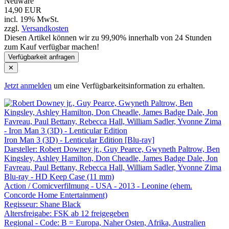
Neuware
14,90 EUR
incl. 19% MwSt.
zzgl.
Versandkosten
Diesen Artikel können wir zu 99,90% innerhalb von 24 Stunden
zum Kauf verfügbar machen!
Verfügbarkeit anfragen
✕
Jetzt anmelden
um eine Verfügbarkeitsinformation zu erhalten.
Iron Man 3 (3D) - Lenticular Edition [Blu-ray]
Darsteller: Robert Downey jr., Guy Pearce, Gwyneth Paltrow, Ben
Kingsley, Ashley Hamilton, Don Cheadle, James Badge Dale, Jon
Favreau, Paul Bettany, Rebecca Hall, William Sadler, Yvonne Zima
Blu-ray - HD Keep Case (11 mm)
Action / Comicverfilmung - USA - 2013 - Leonine (ehem.
Concorde Home Entertainment)
Regisseur:
Shane Black
Altersfreigabe:
FSK ab 12 freigegeben
Regional - Code:
B = Europa, Naher Osten, Afrika, Australien