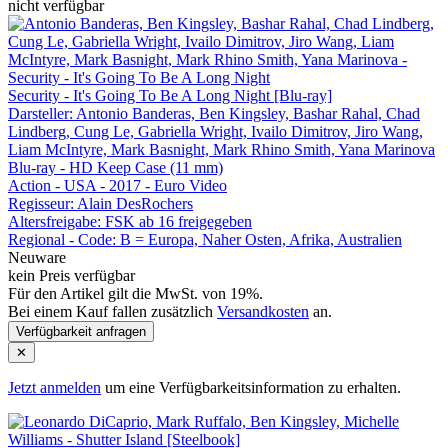
nicht verfügbar
Security - It's Going To Be A Long Night [Blu-ray]
Darsteller: Antonio Banderas, Ben Kingsley, Bashar Rahal, Chad
Lindberg, Cung Le, Gabriella Wright, Ivailo Dimitrov, Jiro Wang,
Liam McIntyre, Mark Basnight, Mark Rhino Smith, Yana Marinova
Blu-ray - HD Keep Case (11 mm)
Action - USA - 2017 - Euro Video
Regisseur:
Alain DesRochers
Altersfreigabe:
FSK ab 16 freigegeben
Regional - Code:
B = Europa, Naher Osten, Afrika, Australien
Neuware
kein Preis verfügbar
Für den Artikel gilt die MwSt. von 19%.
Bei einem Kauf fallen zusätzlich
Versandkosten
an.
Verfügbarkeit anfragen
✕
Jetzt anmelden
um eine Verfügbarkeitsinformation zu erhalten.