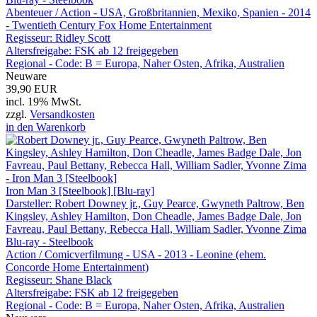
Abenteuer / Action - USA, Großbritannien, Mexiko, Spanien - 2014
- Twentieth Century Fox Home Entertainment
Regisseur:
Ridley Scott
Altersfreigabe:
FSK ab 12 freigegeben
Regional - Code:
B = Europa, Naher Osten, Afrika, Australien
Neuware
39,90 EUR
incl. 19% MwSt.
zzgl.
Versandkosten
in den Warenkorb
Iron Man 3 [Steelbook] [Blu-ray]
Darsteller: Robert Downey jr., Guy Pearce, Gwyneth Paltrow, Ben
Kingsley, Ashley Hamilton, Don Cheadle, James Badge Dale, Jon
Favreau, Paul Bettany, Rebecca Hall, William Sadler, Yvonne Zima
Blu-ray - Steelbook
Action / Comicverfilmung - USA - 2013 - Leonine (ehem.
Concorde Home Entertainment)
Regisseur:
Shane Black
Altersfreigabe:
FSK ab 12 freigegeben
Regional - Code:
B = Europa, Naher Osten, Afrika, Australien