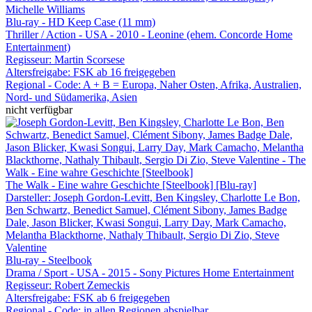
Michelle Williams
Blu-ray - HD Keep Case (11 mm)
Thriller / Action - USA - 2010 - Leonine (ehem. Concorde Home
Entertainment)
Regisseur:
Martin Scorsese
Altersfreigabe:
FSK ab 16 freigegeben
Regional - Code:
A + B = Europa, Naher Osten, Afrika, Australien,
Nord- und Südamerika, Asien
nicht verfügbar
The Walk - Eine wahre Geschichte [Steelbook] [Blu-ray]
Darsteller: Joseph Gordon-Levitt, Ben Kingsley, Charlotte Le Bon,
Ben Schwartz, Benedict Samuel, Clément Sibony, James Badge
Dale, Jason Blicker, Kwasi Songui, Larry Day, Mark Camacho,
Melantha Blackthorne, Nathaly Thibault, Sergio Di Zio, Steve
Valentine
Blu-ray - Steelbook
Drama / Sport - USA - 2015 - Sony Pictures Home Entertainment
Regisseur:
Robert Zemeckis
Altersfreigabe:
FSK ab 6 freigegeben
Regional - Code:
in allen Regionen abspielbar