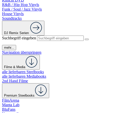
Kimchi DVD
R&B / Hip Hop Vinyls
Funk / Soul / Jazz Vinyls
House Vinyls
Soundtracks
DJ Remix Serien
Suchbegriff eingeben
mehr...
Navigation überspringen
Filme & Media
alle lieferbaren Steelbooks
alle lieferbaren Mediabooks
2nd Hand Filme
Premium Steelbooks
FilmArena
Manta Lab
BluFans