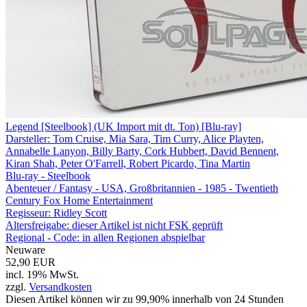
Legend [Steelbook] (UK Import mit dt. Ton) [Blu-ray]
Darsteller: Tom Cruise, Mia Sara, Tim Curry, Alice Playten,
Annabelle Lanyon, Billy Barty, Cork Hubbert, David Bennent,
Kiran Shah, Peter O'Farrell, Robert Picardo, Tina Martin
Blu-ray - Steelbook
Abenteuer / Fantasy - USA, Großbritannien - 1985 - Twentieth
Century Fox Home Entertainment
Regisseur:
Ridley Scott
Altersfreigabe:
dieser Artikel ist nicht FSK geprüft
Regional - Code:
in allen Regionen abspielbar
Neuware
52,90 EUR
incl. 19% MwSt.
zzgl.
Versandkosten
Diesen Artikel können wir zu 99,90% innerhalb von 24 Stunden