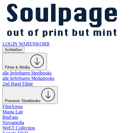
LOGIN
WARENKORB
Schließen
Filme & Media
alle lieferbaren Steelbooks
alle lieferbaren Mediabooks
2nd Hand Filme
Premium Steelbooks
FilmArena
Manta Lab
BluFans
Novamedia
WeET Collection