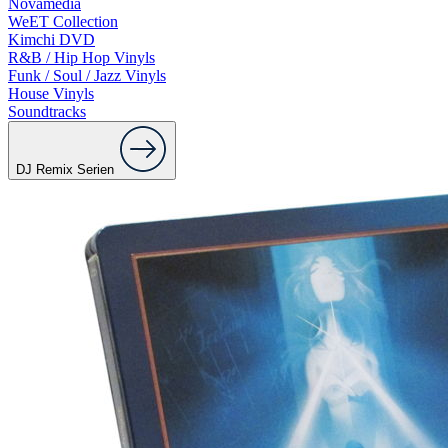
Novamedia
WeET Collection
Kimchi DVD
R&B / Hip Hop Vinyls
Funk / Soul / Jazz Vinyls
House Vinyls
Soundtracks
DJ Remix Serien