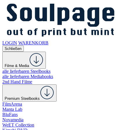
LOGIN
WARENKORB
Schließen
Filme & Media
alle lieferbaren Steelbooks
alle lieferbaren Mediabooks
2nd Hand Filme
Premium Steelbooks
FilmArena
Manta Lab
BluFans
Novamedia
WeET Collection