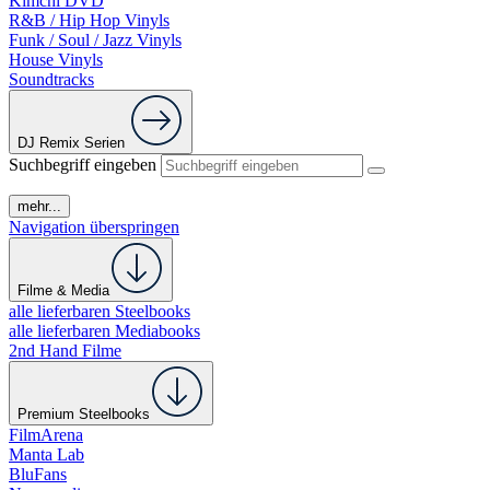
Kimchi DVD
R&B / Hip Hop Vinyls
Funk / Soul / Jazz Vinyls
House Vinyls
Soundtracks
DJ Remix Serien
Suchbegriff eingeben
mehr...
Navigation überspringen
Filme & Media
alle lieferbaren Steelbooks
alle lieferbaren Mediabooks
2nd Hand Filme
Premium Steelbooks
FilmArena
Manta Lab
BluFans