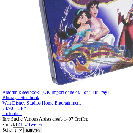
Aladdin [Steelbook] (UK Import ohne dt. Ton) [Blu-ray]
Blu-ray - Steelbook
Walt Disney Studios Home Entertainment
74,90 EUR*
nach oben
Ihre Suche
Various Artists
ergab 1407 Treffer.
zurück
1
2
3
...
71
weiter
Seite:
aufrufen