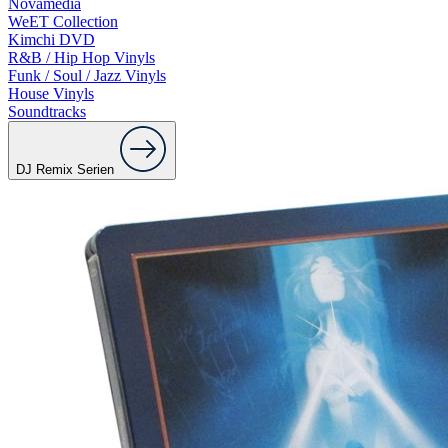
Novamedia
WeET Collection
Kimchi DVD
R&B / Hip Hop Vinyls
Funk / Soul / Jazz Vinyls
House Vinyls
Soundtracks
DJ Remix Serien