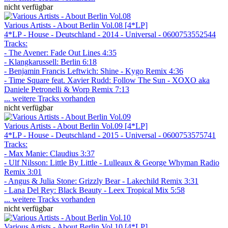
nicht verfügbar
Various Artists - About Berlin Vol.08 [4*LP]
4*LP - House - Deutschland - 2014 - Universal - 0600753552544
Tracks:
- The Avener: Fade Out Lines 4:35
- Klangkarussell: Berlin 6:18
- Benjamin Francis Leftwich: Shine - Kygo Remix 4:36
- Time Square feat. Xavier Rudd: Follow The Sun - XOXO aka
Daniele Petronelli & Worp Remix 7:13
... weitere Tracks vorhanden
nicht verfügbar
Various Artists - About Berlin Vol.09 [4*LP]
4*LP - House - Deutschland - 2015 - Universal - 0600753575741
Tracks:
- Max Manie: Claudius 3:37
- Ulf Nilsson: Little By Little - Lulleaux & George Whyman Radio
Remix 3:01
- Angus & Julia Stone: Grizzly Bear - Lakechild Remix 3:31
- Lana Del Rey: Black Beauty - Leex Tropical Mix 5:58
... weitere Tracks vorhanden
nicht verfügbar
Various Artists - About Berlin Vol.10 [4*LP]