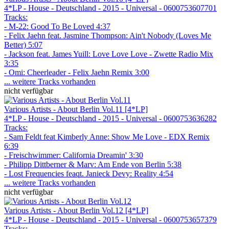
4*LP - House - Deutschland - 2015 - Universal - 0600753607701
Tracks:
- M-22: Good To Be Loved 4:37
- Felix Jaehn feat. Jasmine Thompson: Ain't Nobody (Loves Me
Better) 5:07
- Jackson feat. James Yuill: Love Love Love - Zwette Radio Mix
3:35
- Omi: Cheerleader - Felix Jaehn Remix 3:00
... weitere Tracks vorhanden
nicht verfügbar
Various Artists - About Berlin Vol.11 [4*LP]
4*LP - House - Deutschland - 2015 - Universal - 0600753636282
Tracks:
- Sam Feldt feat Kimberly Anne: Show Me Love - EDX Remix
6:39
- Freischwimmer: California Dreamin' 3:30
- Philipp Dittberner & Marv: Am Ende von Berlin 5:38
- Lost Frequencies feaqt. Janieck Devy: Reality 4:54
... weitere Tracks vorhanden
nicht verfügbar
Various Artists - About Berlin Vol.12 [4*LP]
4*LP - House - Deutschland - 2015 - Universal - 0600753657379
Tracks: