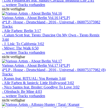
- Lost Frequencies feat. Sandro Cavazza: Beautiful Life 2:41
... weitere Tracks vorhanden
nicht verfügbar
Various Artists - About Berlin Vol.16 [4*LP]
4*LP - House - Deutschland - 2016 - Universal - 060075375982
Tracks:
- Alle Farben: Berlin 3:17
- Calum Scott feat. Tiesto: Dancing On My Own - Tiesto Remix
3:44
- J. Lisk: To California 3:02
- Möwe: The Walk 6:50
... weitere Tracks vorhanden
nicht verfügbar
Various Artists - About Berlin Vol.17 [4*LP]
4*LP - House - Deutschland - 2016 - Universal - 060075377982 (8)
Tracks:
- Kungs feat. RITUAL: You Remain 3:44
- Alle Farben & Janieck: Little Hollywood 3:02
- Nico Santos feat. Broiler: Goodbye To Love 3:02
- Ofenbach: Be Mine 4:03
... weitere Tracks vorhanden
nicht verfügbar