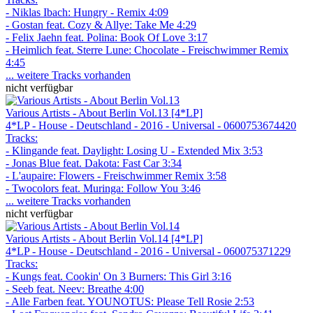
- Niklas Ibach: Hungry - Remix 4:09
- Gostan feat. Cozy & Allye: Take Me 4:29
- Felix Jaehn feat. Polina: Book Of Love 3:17
- Heimlich feat. Sterre Lune: Chocolate - Freischwimmer Remix
4:45
... weitere Tracks vorhanden
nicht verfügbar
Various Artists - About Berlin Vol.13 [4*LP]
4*LP - House - Deutschland - 2016 - Universal - 0600753674420
Tracks:
- Klingande feat. Daylight: Losing U - Extended Mix 3:53
- Jonas Blue feat. Dakota: Fast Car 3:34
- L'aupaire: Flowers - Freischwimmer Remix 3:58
- Twocolors feat. Muringa: Follow You 3:46
... weitere Tracks vorhanden
nicht verfügbar
Various Artists - About Berlin Vol.14 [4*LP]
4*LP - House - Deutschland - 2016 - Universal - 060075371229
Tracks:
- Kungs feat. Cookin' On 3 Burners: This Girl 3:16
- Seeb feat. Neev: Breathe 4:00
- Alle Farben feat. YOUNOTUS: Please Tell Rosie 2:53