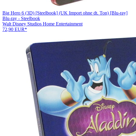
Big Hero 6 (3D) [Steelbook] (UK Import ohne dt. Ton) [Blu-ray]
Blu-ray - Steelbook
Walt Disney Studios Home Entertainment
72,90 EUR*