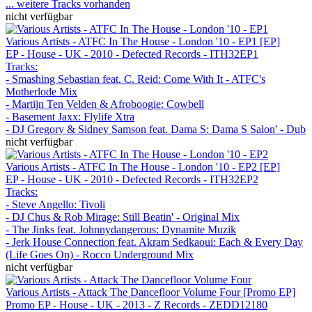
... weitere Tracks vorhanden
nicht verfügbar
Various Artists - ATFC In The House - London '10 - EP1 [EP]
EP - House - UK - 2010 - Defected Records - ITH32EP1
Tracks:
- Smashing Sebastian feat. C. Reid: Come With It - ATFC's
Motherlode Mix
- Martijn Ten Velden & Afroboogie: Cowbell
- Basement Jaxx: Flylife Xtra
- DJ Gregory & Sidney Samson feat. Dama S: Dama S Salon' - Dub
nicht verfügbar
Various Artists - ATFC In The House - London '10 - EP2 [EP]
EP - House - UK - 2010 - Defected Records - ITH32EP2
Tracks:
- Steve Angello: Tivoli
- DJ Chus & Rob Mirage: Still Beatin' - Original Mix
- The Jinks feat. Johnnydangerous: Dynamite Muzik
- Jerk House Connection feat. Akram Sedkaoui: Each & Every Day
(Life Goes On) - Rocco Underground Mix
nicht verfügbar
Various Artists - Attack The Dancefloor Volume Four [Promo EP]
Promo EP - House - UK - 2013 - Z Records - ZEDD12180