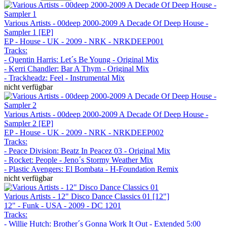
Various Artists - 00deep 2000-2009 A Decade Of Deep House -
Sampler 1 [EP]
EP - House - UK - 2009 - NRK - NRKDEEP001
Tracks:
- Quentin Harris: Let´s Be Young - Original Mix
- Kerri Chandler: Bar A Thym - Original Mix
- Trackheadz: Feel - Instrumental Mix
nicht verfügbar
Various Artists - 00deep 2000-2009 A Decade Of Deep House -
Sampler 2 [EP]
EP - House - UK - 2009 - NRK - NRKDEEP002
Tracks:
- Peace Division: Beatz In Peacez 03 - Original Mix
- Rocket: People - Jeno´s Stormy Weather Mix
- Plastic Avengers: El Bombata - H-Foundation Remix
nicht verfügbar
Various Artists - 12" Disco Dance Classics 01 [12"]
12" - Funk - USA - 2009 - DC 1201
Tracks:
- Willie Hutch: Brother´s Gonna Work It Out - Extended 5:00