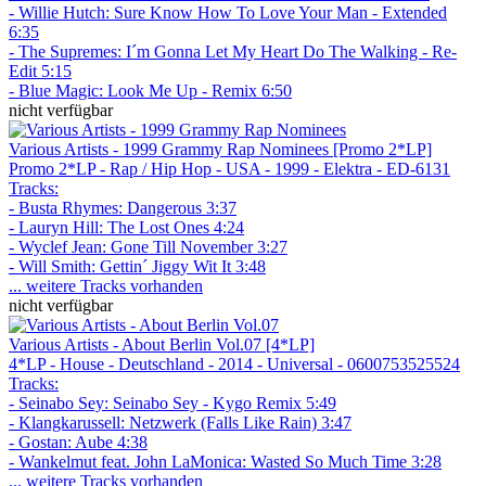
- Willie Hutch: Sure Know How To Love Your Man - Extended
6:35
- The Supremes: I´m Gonna Let My Heart Do The Walking - Re-
Edit 5:15
- Blue Magic: Look Me Up - Remix 6:50
nicht verfügbar
Various Artists - 1999 Grammy Rap Nominees [Promo 2*LP]
Promo 2*LP - Rap / Hip Hop - USA - 1999 - Elektra - ED-6131
Tracks:
- Busta Rhymes: Dangerous 3:37
- Lauryn Hill: The Lost Ones 4:24
- Wyclef Jean: Gone Till November 3:27
- Will Smith: Gettin´ Jiggy Wit It 3:48
... weitere Tracks vorhanden
nicht verfügbar
Various Artists - About Berlin Vol.07 [4*LP]
4*LP - House - Deutschland - 2014 - Universal - 0600753525524
Tracks:
- Seinabo Sey: Seinabo Sey - Kygo Remix 5:49
- Klangkarussell: Netzwerk (Falls Like Rain) 3:47
- Gostan: Aube 4:38
- Wankelmut feat. John LaMonica: Wasted So Much Time 3:28
... weitere Tracks vorhanden