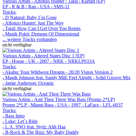
Various Artists - Alfonzo Hunter / Taral / Kurupt [EP]
EP - R & B / Rap - USA - SMS-11
Tracks:
- D Natural: Baby I´m Gone
- Alfonzo Hunter: Just The Way
- Taral: How Can I Get Over You Remix
- Magik Pokit: Demons Of Dimensional
... weitere Tracks vorhanden
nicht verfügbar
Various Artists - Altered States Disc 1 [EP]
EP - House - UK - 2007 - NRK - NRKLP033A
Tracks:
- Akabu: Your Wildwest Dreams - 20/20 Vision Version 2
- Magik Johnson feat. Sandy Mill: Feel Alright - Solid Groove Mix
- Jamie Anderson: Oceanic
nicht verfügbar
Various Artists - And Then There Was Bass [Promo 2*LP]
Promo 2*LP - Miami Bass - USA - 1997 - LaFace - LFL-6037
Tracks:
- Bass Intro
- Luke: Let´s Ride
- L.A. SNO feat. Stylz: Ahh Haa
- B-Rock & The Bizz: My Baby Daddy