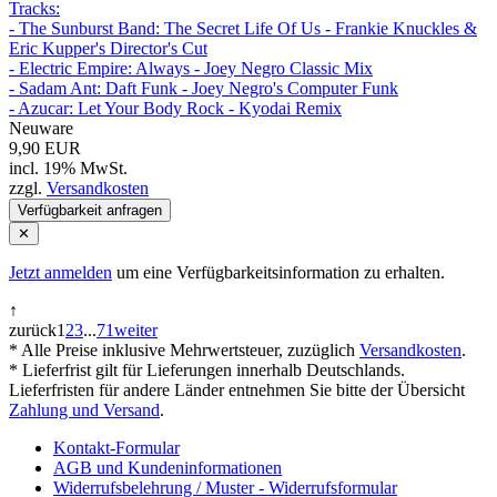
Tracks:
- The Sunburst Band: The Secret Life Of Us - Frankie Knuckles &
Eric Kupper's Director's Cut
- Electric Empire: Always - Joey Negro Classic Mix
- Sadam Ant: Daft Funk - Joey Negro's Computer Funk
- Azucar: Let Your Body Rock - Kyodai Remix
Neuware
9,90 EUR
incl. 19% MwSt.
zzgl.
Versandkosten
Verfügbarkeit anfragen
✕
Jetzt anmelden
um eine Verfügbarkeitsinformation zu erhalten.
↑
zurück
1
2
3
...
71
weiter
* Alle Preise inklusive Mehrwertsteuer, zuzüglich
Versandkosten
.
* Lieferfrist gilt für Lieferungen innerhalb Deutschlands.
Lieferfristen für andere Länder entnehmen Sie bitte der Übersicht
Zahlung und Versand
.
Kontakt-Formular
AGB und Kundeninformationen
Widerrufsbelehrung / Muster - Widerrufsformular