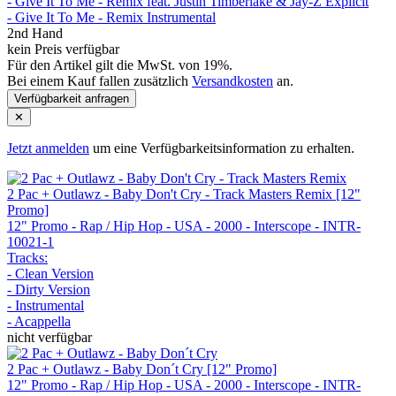
- Give It To Me - Remix feat. Justin Timberlake & Jay-Z Explicit
- Give It To Me - Remix Instrumental
2nd Hand
kein Preis verfügbar
Für den Artikel gilt die MwSt. von 19%.
Bei einem Kauf fallen zusätzlich
Versandkosten
an.
Verfügbarkeit anfragen
✕
Jetzt anmelden
um eine Verfügbarkeitsinformation zu erhalten.
2 Pac + Outlawz - Baby Don't Cry - Track Masters Remix [12"
Promo]
12" Promo - Rap / Hip Hop - USA - 2000 - Interscope - INTR-
10021-1
Tracks:
- Clean Version
- Dirty Version
- Instrumental
- Acappella
nicht verfügbar
2 Pac + Outlawz - Baby Don´t Cry [12" Promo]
12" Promo - Rap / Hip Hop - USA - 2000 - Interscope - INTR-