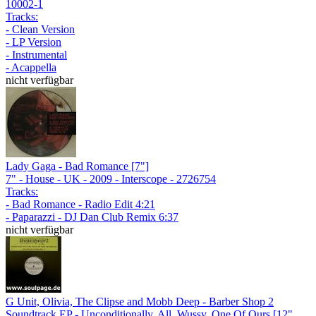
10002-1
Tracks:
- Clean Version
- LP Version
- Instrumental
- Acappella
nicht verfügbar
Lady Gaga - Bad Romance [7"]
7" - House - UK - 2009 - Interscope - 2726754
Tracks:
- Bad Romance - Radio Edit 4:21
- Paparazzi - DJ Dan Club Remix 6:37
nicht verfügbar
G Unit, Olivia, The Clipse and Mobb Deep - Barber Shop 2
Soundtrack EP - Unconditionally, All, Wussy, One Of Ours [12"