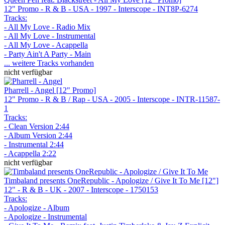
12" Promo - R & B - USA - 1997 - Interscope - INT8P-6274
Tracks:
- All My Love - Radio Mix
- All My Love - Instrumental
- All My Love - Acappella
- Party Ain't A Party - Main
... weitere Tracks vorhanden
nicht verfügbar
Pharrell - Angel [12" Promo]
12" Promo - R & B / Rap - USA - 2005 - Interscope - INTR-11587-
1
Tracks:
- Clean Version 2:44
- Album Version 2:44
- Instrumental 2:44
- Acappella 2:22
nicht verfügbar
Timbaland presents OneRepublic - Apologize / Give It To Me [12"]
12" - R & B - UK - 2007 - Interscope - 1750153
Tracks:
- Apologize - Album
- Apologize - Instrumental