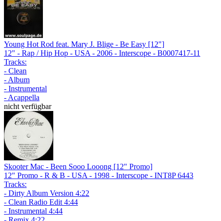
Young Hot Rod feat. Mary J. Blige - Be Easy [12"]
12" - Rap / Hip Hop - USA - 2006 - Interscope - B0007417-11
Tracks:
- Clean
- Album
- Instrumental
- Acappella
nicht verfügbar
Skooter Mac - Been Sooo Looong [12" Promo]
12" Promo - R & B - USA - 1998 - Interscope - INT8P 6443
Tracks:
- Dirty Album Version 4:22
- Clean Radio Edit 4:44
- Instrumental 4:44
- Remix 4:22