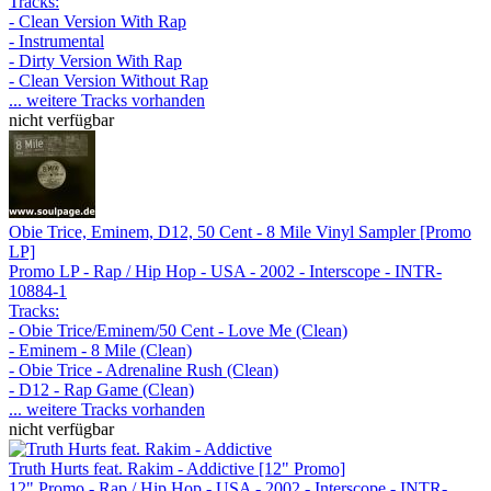
Tracks:
- Clean Version With Rap
- Instrumental
- Dirty Version With Rap
- Clean Version Without Rap
... weitere Tracks vorhanden
nicht verfügbar
Obie Trice, Eminem, D12, 50 Cent - 8 Mile Vinyl Sampler [Promo
LP]
Promo LP - Rap / Hip Hop - USA - 2002 - Interscope - INTR-
10884-1
Tracks:
- Obie Trice/Eminem/50 Cent - Love Me (Clean)
- Eminem - 8 Mile (Clean)
- Obie Trice - Adrenaline Rush (Clean)
- D12 - Rap Game (Clean)
... weitere Tracks vorhanden
nicht verfügbar
Truth Hurts feat. Rakim - Addictive [12" Promo]
12" Promo - Rap / Hip Hop - USA - 2002 - Interscope - INTR-