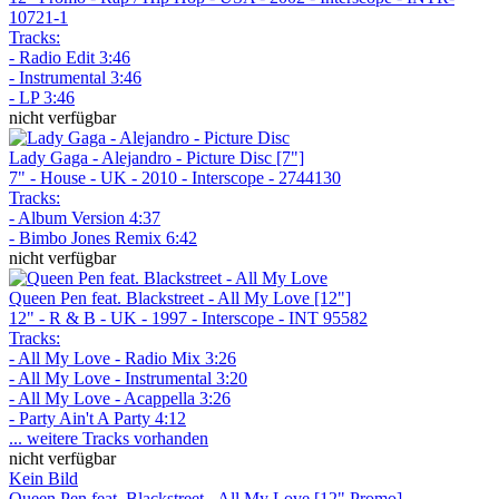
10721-1
Tracks:
- Radio Edit 3:46
- Instrumental 3:46
- LP 3:46
nicht verfügbar
Lady Gaga - Alejandro - Picture Disc [7"]
7" - House - UK - 2010 - Interscope - 2744130
Tracks:
- Album Version 4:37
- Bimbo Jones Remix 6:42
nicht verfügbar
Queen Pen feat. Blackstreet - All My Love [12"]
12" - R & B - UK - 1997 - Interscope - INT 95582
Tracks:
- All My Love - Radio Mix 3:26
- All My Love - Instrumental 3:20
- All My Love - Acappella 3:26
- Party Ain't A Party 4:12
... weitere Tracks vorhanden
nicht verfügbar
Kein Bild
Queen Pen feat. Blackstreet - All My Love [12" Promo]