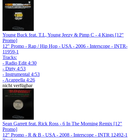
Young Buck feat. T.I., Young Jeezy & Pimp C - 4 Kings [12"
Promo]
12" Promo - Rap / Hip Hop - USA - 2006 - Interscope - INTR-
11959-1
Tracks:
- Radio Edit 4:30
- Dirty 4:53
- Instrumental 4:53
- Acappella 4:26
nicht verfügbar
Sean Garrett feat. Rick Ross - 6 In The Morning Remix [12"
Promo]
12" Promo - R & B - USA - 2008 - Interscope - INTR 12492-1