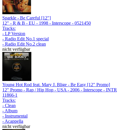
Sparkle - Be Careful [12"]
12" - R & B - EU - 1998 - Interscope - 0521450
Tracks:
- LP Version
- Radio Edit No.1 special
- Radio Edit No.2 clean
nicht verfügbar
Young Hot Rod feat. Mary J. Blige - Be Easy [12" Promo]
12" Promo - Rap / Hip Hop - USA - 2006 - Interscope - INTR
11866-1
Tracks:
- Clean
- Album
- Instrumental
- Acappella
nicht verfügbar