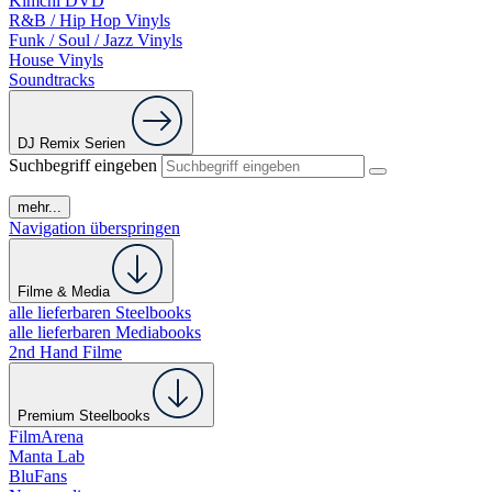
Kimchi DVD
R&B / Hip Hop Vinyls
Funk / Soul / Jazz Vinyls
House Vinyls
Soundtracks
DJ Remix Serien
Suchbegriff eingeben
mehr...
Navigation überspringen
Filme & Media
alle lieferbaren Steelbooks
alle lieferbaren Mediabooks
2nd Hand Filme
Premium Steelbooks
FilmArena
Manta Lab
BluFans