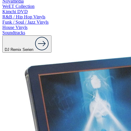
Novamedia
WeET Collection
Kimchi DVD
R&B / Hip Hop Vinyls
Funk / Soul / Jazz Vinyls
House Vinyls
Soundtracks
DJ Remix Serien