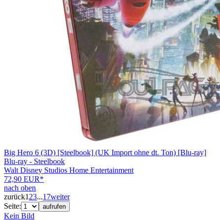
Big Hero 6 (3D) [Steelbook] (UK Import ohne dt. Ton) [Blu-ray]
Blu-ray - Steelbook
Walt Disney Studios Home Entertainment
72,90 EUR*
nach oben
zurück
1
2
3
...
17
weiter
Seite:
aufrufen
Kein Bild