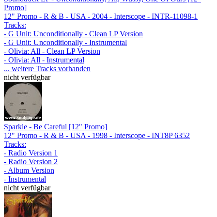
Promo]
12" Promo - R & B - USA - 2004 - Interscope - INTR-11098-1
Tracks:
- G Unit: Unconditionally - Clean LP Version
- G Unit: Unconditionally - Instrumental
- Olivia: All - Clean LP Version
- Olivia: All - Instrumental
... weitere Tracks vorhanden
nicht verfügbar
Sparkle - Be Careful [12" Promo]
12" Promo - R & B - USA - 1998 - Interscope - INT8P 6352
Tracks:
- Radio Version 1
- Radio Version 2
- Album Version
- Instrumental
nicht verfügbar