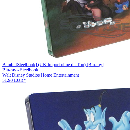
Bambi [Steelbook] (UK Import ohne dt. Ton) [Blu-ray]
Blu-ray - Steelbook
Walt Disney Studios Home Entertainment
51,90 EUR*